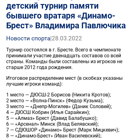
детский турнир памяти
бывшего вратаря «Динамо-
Брест» Владимира Павлючика
Новости спорта
|
28.03.2022
Турнир состоялся в г. Бресте. Всего в чемпионате
принимали участие двенадцать составов со всей
страны. Команды были составлены из игроков не
старше 2012 года рождения.
Итоговое распределение мест (в скобках указаны
лучшие игроки команд):
1 место — ДЮСШ-2 Борисов (Никита Кротов);
2 место — «Волна-Пинск» (Федор Кузьма);
3 место — «Днепр-Могилев» (Даник Соловей);
4 — ДЮСШ Кобрин (Илья Сарайкин);
5 — «Алмаз» Брест (Давид Балабушко);
6 — «Арсенал» Минск (Влад Белявский);
7 — СДЮШОР «Динамо» Брест (Марк Мицкевич);
8 — «Динамо-Брест» (Иван Василевский);