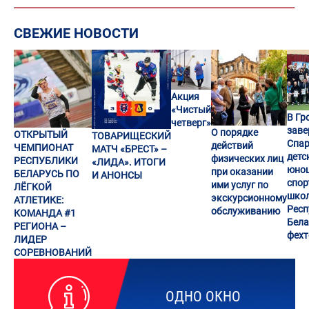
СВЕЖИЕ НОВОСТИ
Акция
«Чистый
В Гр
четверг»
заве
О порядке
ОТКРЫТЫЙ
ТОВАРИЩЕСКИЙ
Спар
действий
ЧЕМПИОНАТ
МАТЧ «БРЕСТ» –
детс
физических лиц
РЕСПУБЛИКИ
«ЛИДА». ИТОГИ
юно
при оказании
БЕЛАРУСЬ ПО
И АНОНСЫ
спор
ими услуг по
ЛЁГКОЙ
шко
экскурсионному
АТЛЕТИКЕ:
Респ
обслуживанию
КОМАНДА #1
Бела
РЕГИОНА –
фех
ЛИДЕР
СОРЕВНОВАНИЙ
ОДНО ОКНО