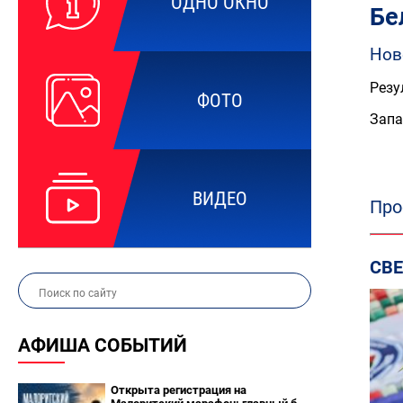
ОДНО ОКНО
Бе
Нов
Резу
ФОТО
Запа
ВИДЕО
Про
СВ
АФИША СОБЫТИЙ
Открыта регистрация на