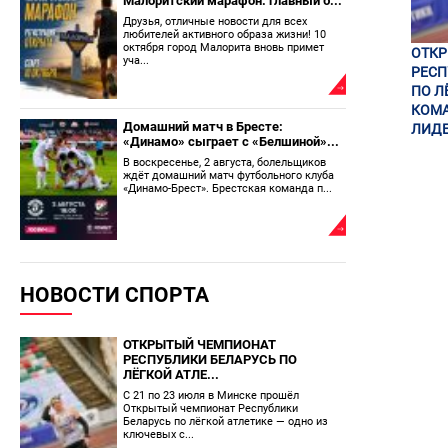
Малоритский марафон: главный б...
Друзья, отличные новости для всех
любителей активного образа жизни! 10
октября город Малорита вновь примет
ОТК
уча...
РЕСП
ПО Л
КОМА
Домашний матч в Бресте:
ЛИДЕ
«Динамо» сыграет с «Белшиной»...
В воскресенье, 2 августа, болельщиков
ждёт домашний матч футбольного клуба
«Динамо-Брест». Брестская команда п...
НОВОСТИ СПОРТА
ОТКРЫТЫЙ ЧЕМПИОНАТ
РЕСПУБЛИКИ БЕЛАРУСЬ ПО
ЛЁГКОЙ АТЛЕ...
С 21 по 23 июля в Минске прошёл
Открытый чемпионат Республики
Беларусь по лёгкой атлетике — одно из
ключевых с...