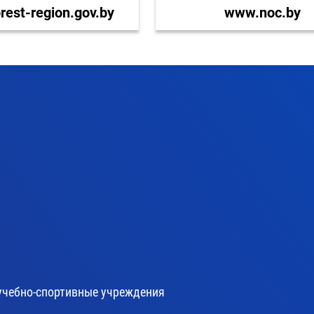
est-region.gov.by
www.noc.by
учебно-спортивные учреждения