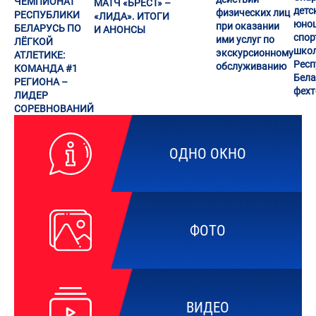
ЧЕМПИОНАТ
МАТЧ «БРЕСТ» –
детс
физических лиц
РЕСПУБЛИКИ
«ЛИДА». ИТОГИ
юно
при оказании
БЕЛАРУСЬ ПО
И АНОНСЫ
спор
ими услуг по
ЛЁГКОЙ
шко
экскурсионному
АТЛЕТИКЕ:
Респ
обслуживанию
КОМАНДА #1
Бела
РЕГИОНА –
фех
ЛИДЕР
СОРЕВНОВАНИЙ
ОДНО ОКНО
ФОТО
ВИДЕО