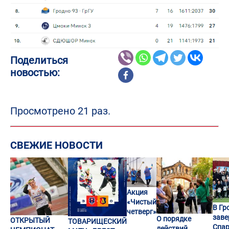
Поделиться
новостью:
Просмотрено 21 раз.
СВЕЖИЕ НОВОСТИ
Акция
«Чистый
В Гр
четверг»
заве
О порядке
ОТКРЫТЫЙ
ТОВАРИЩЕСКИЙ
Спар
действий