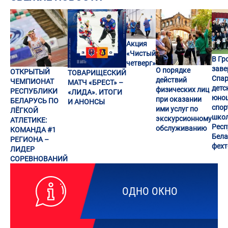
Акция
«Чистый
В Гр
четверг»
заве
О порядке
ОТКРЫТЫЙ
ТОВАРИЩЕСКИЙ
Спар
действий
ЧЕМПИОНАТ
МАТЧ «БРЕСТ» –
детс
физических лиц
РЕСПУБЛИКИ
«ЛИДА». ИТОГИ
юно
при оказании
БЕЛАРУСЬ ПО
И АНОНСЫ
спор
ими услуг по
ЛЁГКОЙ
шко
экскурсионному
АТЛЕТИКЕ:
Респ
обслуживанию
КОМАНДА #1
Бела
РЕГИОНА –
фех
ЛИДЕР
СОРЕВНОВАНИЙ
ОДНО ОКНО