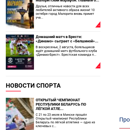
Малоритский марафон: главный б...
Друзья, отличные новости для всех
любителей активного образа жизни! 10
октября город Малорита вновь примет
уча...
Домашний матч в Бресте:
«Динамо» сыграет с «Белшиной»...
В воскресенье, 2 августа, болельщиков
ждёт домашний матч футбольного клуба
«Динамо-Брест». Брестская команда п...
НОВОСТИ СПОРТА
ОТКРЫТЫЙ ЧЕМПИОНАТ
РЕСПУБЛИКИ БЕЛАРУСЬ ПО
ЛЁГКОЙ АТЛЕ...
С 21 по 23 июля в Минске прошёл
Про
Открытый чемпионат Республики
Беларусь по лёгкой атлетике — одно из
ключевых с...