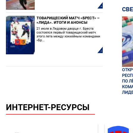
СВ
ТОВАРИЩЕСКИЙ МАТЧ «БРЕСТ» –
«ЛИДА». ИТОГИ И АНОНСЫ
21 июля в Ледовом дворце г. Бреста
состоялся первый товарищеский матч
этого лета между хоккейным командами
«Бр...
ОТК
РЕСП
ПО Л
КОМА
ЛИДЕ
ИНТЕРНЕТ-РЕСУРСЫ