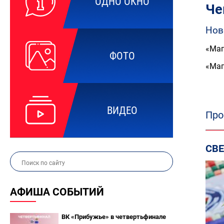
ОДНО ОКНО
Че
Нов
«Мап
ФОТО
«Ма
ВИДЕО
Про
СВ
АФИША СОБЫТИЙ
ВК «Прибужье» в четвертьфинале