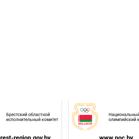
Брестский областной
Национальны
исполнительный комитет
олимпийский 
est-region.gov.by
www.noc.by