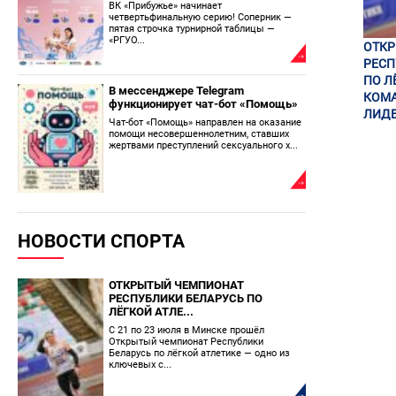
ВК «Прибужье» начинает
четвертьфинальную серию! Соперник —
пятая строчка турнирной таблицы —
«РГУО...
ОТК
РЕСП
ПО Л
В мессенджере Telegram
КОМА
функционирует чат-бот «Помощь»
ЛИДЕ
Чат-бот «Помощь» направлен на оказание
помощи несовершеннолетним, ставших
жертвами преступлений сексуального х...
НОВОСТИ СПОРТА
ОТКРЫТЫЙ ЧЕМПИОНАТ
РЕСПУБЛИКИ БЕЛАРУСЬ ПО
ЛЁГКОЙ АТЛЕ...
С 21 по 23 июля в Минске прошёл
Открытый чемпионат Республики
Беларусь по лёгкой атлетике — одно из
ключевых с...