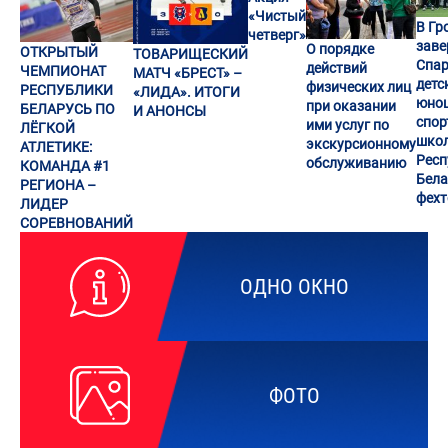
«Чистый
В Гр
четверг»
заве
О порядке
ОТКРЫТЫЙ
ТОВАРИЩЕСКИЙ
Спар
действий
ЧЕМПИОНАТ
МАТЧ «БРЕСТ» –
детс
физических лиц
РЕСПУБЛИКИ
«ЛИДА». ИТОГИ
юно
при оказании
БЕЛАРУСЬ ПО
И АНОНСЫ
спор
ими услуг по
ЛЁГКОЙ
шко
экскурсионному
АТЛЕТИКЕ:
Респ
обслуживанию
КОМАНДА #1
Бела
РЕГИОНА –
фех
ЛИДЕР
СОРЕВНОВАНИЙ
ОДНО ОКНО
ФОТО