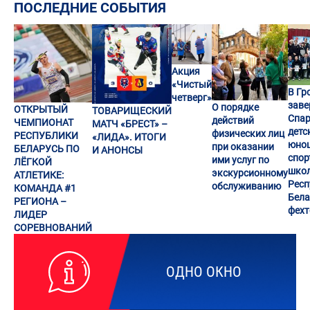
ПОСЛЕДНИЕ СОБЫТИЯ
Акция
«Чистый
В Гр
четверг»
заве
О порядке
ОТКРЫТЫЙ
ТОВАРИЩЕСКИЙ
Спар
действий
ЧЕМПИОНАТ
МАТЧ «БРЕСТ» –
детс
физических лиц
РЕСПУБЛИКИ
«ЛИДА». ИТОГИ
юно
при оказании
БЕЛАРУСЬ ПО
И АНОНСЫ
спор
ими услуг по
ЛЁГКОЙ
шко
экскурсионному
АТЛЕТИКЕ:
Респ
обслуживанию
КОМАНДА #1
Бела
РЕГИОНА –
фех
ЛИДЕР
СОРЕВНОВАНИЙ
ОДНО ОКНО