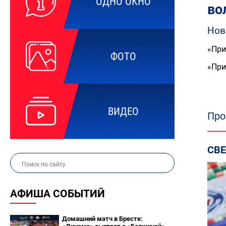
ОДНО ОКНО
во
Нов
«При
ФОТО
«При
ВИДЕО
Про
СВ
АФИША СОБЫТИЙ
Домашний матч в Бресте: