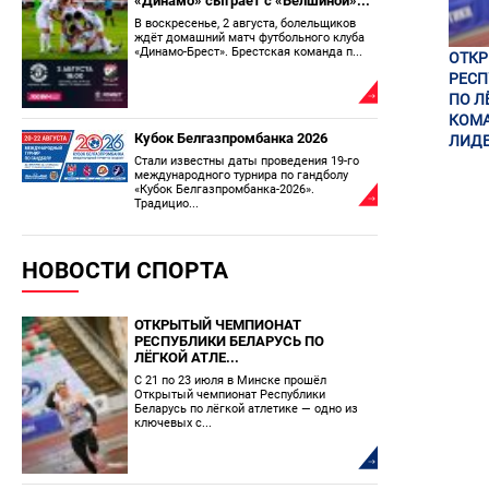
«Динамо» сыграет с «Белшиной»...
В воскресенье, 2 августа, болельщиков
ждёт домашний матч футбольного клуба
«Динамо-Брест». Брестская команда п...
ОТК
РЕСП
ПО Л
КОМА
Кубок Белгазпромбанка 2026
ЛИДЕ
Стали известны даты проведения 19-го
международного турнира по гандболу
«Кубок Белгазпромбанка-2026».
Традицио...
НОВОСТИ СПОРТА
ОТКРЫТЫЙ ЧЕМПИОНАТ
РЕСПУБЛИКИ БЕЛАРУСЬ ПО
ЛЁГКОЙ АТЛЕ...
С 21 по 23 июля в Минске прошёл
Открытый чемпионат Республики
Беларусь по лёгкой атлетике — одно из
ключевых с...