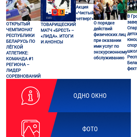
Акция
«Чистый
В Гр
четверг»
заве
О порядке
ОТКРЫТЫЙ
ТОВАРИЩЕСКИЙ
Спар
действий
ЧЕМПИОНАТ
МАТЧ «БРЕСТ» –
детс
физических лиц
РЕСПУБЛИКИ
«ЛИДА». ИТОГИ
юно
при оказании
БЕЛАРУСЬ ПО
И АНОНСЫ
спор
ими услуг по
ЛЁГКОЙ
шко
экскурсионному
АТЛЕТИКЕ:
Респ
обслуживанию
КОМАНДА #1
Бела
РЕГИОНА –
фех
ЛИДЕР
СОРЕВНОВАНИЙ
ОДНО ОКНО
ФОТО