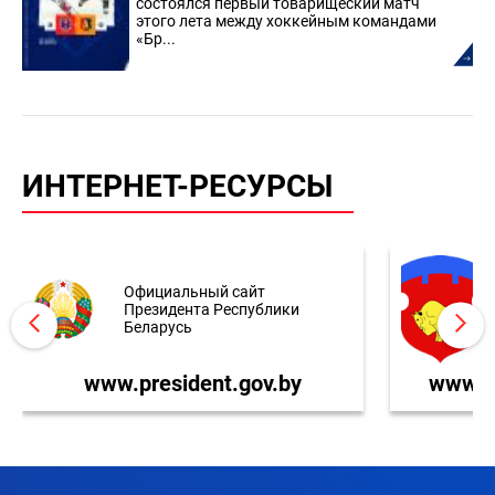
состоялся первый товарищеский матч
этого лета между хоккейным командами
«Бр...
ИНТЕРНЕТ-РЕСУРСЫ
Официальный сайт
Президента Республики
Беларусь
www.president.gov.by
www.br