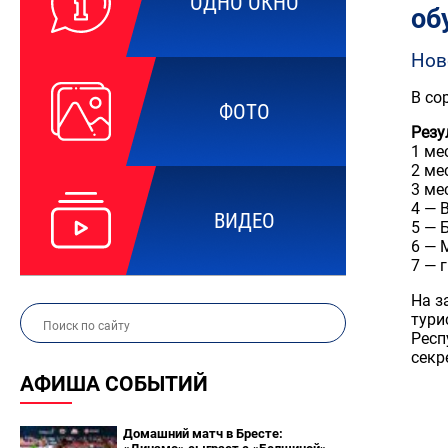
ОДНО ОКНО
об
Нов
В со
ФОТО
Резу
1 ме
2 ме
3 ме
4 — 
ВИДЕО
5 — 
6 — 
7 — 
На з
тури
Респ
секр
АФИША СОБЫТИЙ
Домашний матч в Бресте: