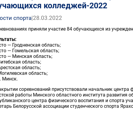
учающихся колледжей-2022
ости спорта
|
28.03.2022
ревнованиях приняли участие 84 обучающихся из учрежден
льтаты:
сто — Гродненская область;
сто — Гомельская область;
сто — Минская область;
Витебская область;
Брестская область;
Могилевская область;
г. Минск.
акрытии соревнований присутствовали начальник центра ф
стской работы Минского областного института развития о
убликанского центра физического воспитания и спорта уч
етарь Белорусской ассоциации студенческого спорта Ярах