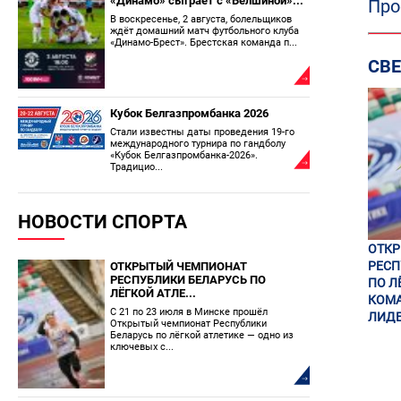
«Динамо» сыграет с «Белшиной»...
Про
В воскресенье, 2 августа, болельщиков
ждёт домашний матч футбольного клуба
«Динамо-Брест». Брестская команда п...
СВ
Кубок Белгазпромбанка 2026
Стали известны даты проведения 19-го
международного турнира по гандболу
«Кубок Белгазпромбанка-2026».
Традицио...
НОВОСТИ СПОРТА
ОТК
РЕСП
ОТКРЫТЫЙ ЧЕМПИОНАТ
РЕСПУБЛИКИ БЕЛАРУСЬ ПО
ПО Л
ЛЁГКОЙ АТЛЕ...
КОМА
С 21 по 23 июля в Минске прошёл
ЛИДЕ
Открытый чемпионат Республики
Беларусь по лёгкой атлетике — одно из
ключевых с...