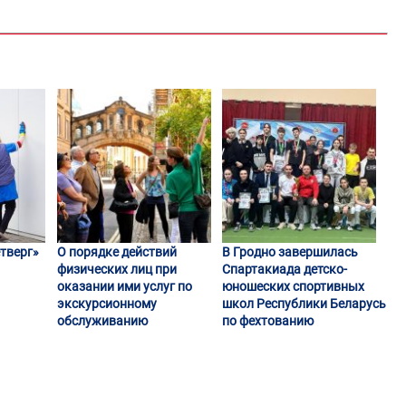
тверг»
О порядке действий
В Гродно завершилась
физических лиц при
Спартакиада детско-
оказании ими услуг по
юношеских спортивных
экскурсионному
школ Республики Беларусь
обслуживанию
по фехтованию