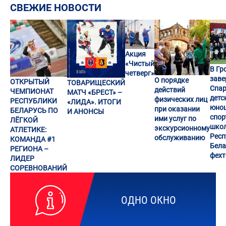
СВЕЖИЕ НОВОСТИ
Акция
«Чистый
В Гр
четверг»
заве
О порядке
ОТКРЫТЫЙ
ТОВАРИЩЕСКИЙ
Спар
действий
ЧЕМПИОНАТ
МАТЧ «БРЕСТ» –
детс
физических лиц
РЕСПУБЛИКИ
«ЛИДА». ИТОГИ
юно
при оказании
БЕЛАРУСЬ ПО
И АНОНСЫ
спор
ими услуг по
ЛЁГКОЙ
шко
экскурсионному
АТЛЕТИКЕ:
Респ
обслуживанию
КОМАНДА #1
Бела
РЕГИОНА –
фех
ЛИДЕР
СОРЕВНОВАНИЙ
ОДНО ОКНО