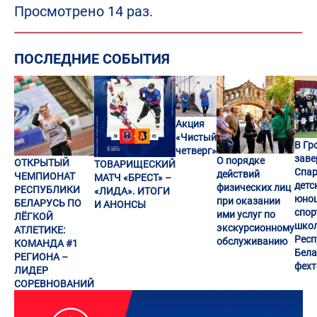
Просмотрено 14 раз.
ПОСЛЕДНИЕ СОБЫТИЯ
Акция
«Чистый
В Гр
четверг»
заве
О порядке
ОТКРЫТЫЙ
ТОВАРИЩЕСКИЙ
Спар
действий
ЧЕМПИОНАТ
МАТЧ «БРЕСТ» –
детс
физических лиц
РЕСПУБЛИКИ
«ЛИДА». ИТОГИ
юно
при оказании
БЕЛАРУСЬ ПО
И АНОНСЫ
спор
ими услуг по
ЛЁГКОЙ
шко
экскурсионному
АТЛЕТИКЕ:
Респ
обслуживанию
КОМАНДА #1
Бела
РЕГИОНА –
фех
ЛИДЕР
СОРЕВНОВАНИЙ