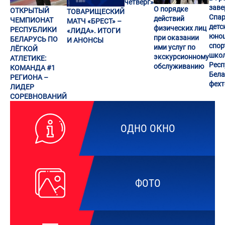
четверг»
заве
О порядке
ОТКРЫТЫЙ
ТОВАРИЩЕСКИЙ
Спар
действий
ЧЕМПИОНАТ
МАТЧ «БРЕСТ» –
детс
физических лиц
РЕСПУБЛИКИ
«ЛИДА». ИТОГИ
юно
при оказании
БЕЛАРУСЬ ПО
И АНОНСЫ
спор
ими услуг по
ЛЁГКОЙ
шко
экскурсионному
АТЛЕТИКЕ:
Респ
обслуживанию
КОМАНДА #1
Бела
РЕГИОНА –
фех
ЛИДЕР
СОРЕВНОВАНИЙ
ОДНО ОКНО
ФОТО