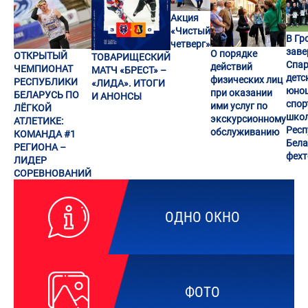
Акция
«Чистый
В Гр
четверг»
заве
О порядке
ОТКРЫТЫЙ
ТОВАРИЩЕСКИЙ
Спар
действий
ЧЕМПИОНАТ
МАТЧ «БРЕСТ» –
детс
физических лиц
РЕСПУБЛИКИ
«ЛИДА». ИТОГИ
юно
при оказании
БЕЛАРУСЬ ПО
И АНОНСЫ
спор
ими услуг по
ЛЁГКОЙ
шко
экскурсионному
АТЛЕТИКЕ:
Респ
обслуживанию
КОМАНДА #1
Бела
РЕГИОНА –
фех
ЛИДЕР
СОРЕВНОВАНИЙ
ОДНО ОКНО
ФОТО