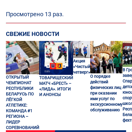
Просмотрено 13 раз.
СВЕЖИЕ НОВОСТИ
Акция
«Чистый
В Гр
четверг»
заве
О порядке
ОТКРЫТЫЙ
ТОВАРИЩЕСКИЙ
Спар
действий
ЧЕМПИОНАТ
МАТЧ «БРЕСТ» –
детс
физических лиц
РЕСПУБЛИКИ
«ЛИДА». ИТОГИ
юно
при оказании
БЕЛАРУСЬ ПО
И АНОНСЫ
спор
ими услуг по
ЛЁГКОЙ
шко
экскурсионному
АТЛЕТИКЕ:
Респ
обслуживанию
КОМАНДА #1
Бела
РЕГИОНА –
фех
ЛИДЕР
СОРЕВНОВАНИЙ