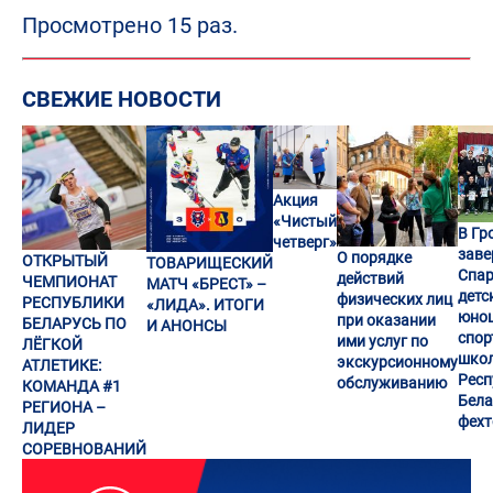
Просмотрено 15 раз.
СВЕЖИЕ НОВОСТИ
Акция
«Чистый
В Гр
четверг»
заве
О порядке
ОТКРЫТЫЙ
ТОВАРИЩЕСКИЙ
Спар
действий
ЧЕМПИОНАТ
МАТЧ «БРЕСТ» –
детс
физических лиц
РЕСПУБЛИКИ
«ЛИДА». ИТОГИ
юно
при оказании
БЕЛАРУСЬ ПО
И АНОНСЫ
спор
ими услуг по
ЛЁГКОЙ
шко
экскурсионному
АТЛЕТИКЕ:
Респ
обслуживанию
КОМАНДА #1
Бела
РЕГИОНА –
фех
ЛИДЕР
СОРЕВНОВАНИЙ