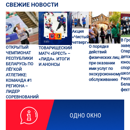
СВЕЖИЕ НОВОСТИ
Акция
«Чистый
В Гр
четверг»
заве
О порядке
ОТКРЫТЫЙ
ТОВАРИЩЕСКИЙ
Спар
действий
ЧЕМПИОНАТ
МАТЧ «БРЕСТ» –
детс
физических лиц
РЕСПУБЛИКИ
«ЛИДА». ИТОГИ
юно
при оказании
БЕЛАРУСЬ ПО
И АНОНСЫ
спор
ими услуг по
ЛЁГКОЙ
шко
экскурсионному
АТЛЕТИКЕ:
Респ
обслуживанию
КОМАНДА #1
Бела
РЕГИОНА –
фех
ЛИДЕР
СОРЕВНОВАНИЙ
ОДНО ОКНО