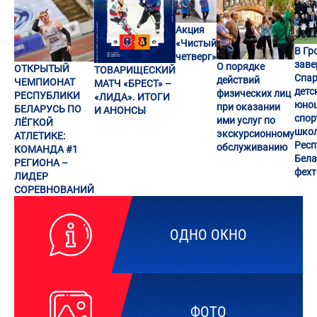
Акция
«Чистый
В Гр
четверг»
заве
О порядке
ОТКРЫТЫЙ
ТОВАРИЩЕСКИЙ
Спар
действий
ЧЕМПИОНАТ
МАТЧ «БРЕСТ» –
детс
физических лиц
РЕСПУБЛИКИ
«ЛИДА». ИТОГИ
юно
при оказании
БЕЛАРУСЬ ПО
И АНОНСЫ
спор
ими услуг по
ЛЁГКОЙ
шко
экскурсионному
АТЛЕТИКЕ:
Респ
обслуживанию
КОМАНДА #1
Бела
РЕГИОНА –
фех
ЛИДЕР
СОРЕВНОВАНИЙ
ОДНО ОКНО
ФОТО