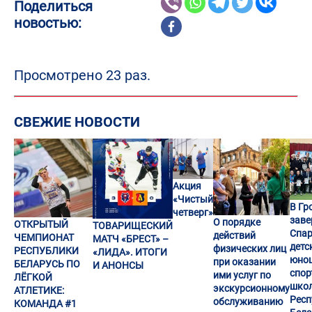
Поделиться
новостью:
Просмотрено 23 раз.
СВЕЖИЕ НОВОСТИ
Акция
«Чистый
В Гр
четверг»
заве
О порядке
ОТКРЫТЫЙ
ТОВАРИЩЕСКИЙ
Спар
действий
ЧЕМПИОНАТ
МАТЧ «БРЕСТ» –
детс
физических лиц
РЕСПУБЛИКИ
«ЛИДА». ИТОГИ
юно
при оказании
БЕЛАРУСЬ ПО
И АНОНСЫ
спор
ими услуг по
ЛЁГКОЙ
шко
экскурсионному
АТЛЕТИКЕ:
Респ
обслуживанию
КОМАНДА #1