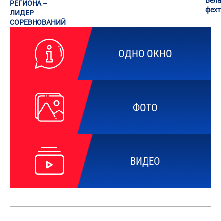
Бела
РЕГИОНА –
фех
ЛИДЕР
СОРЕВНОВАНИЙ
ОДНО ОКНО
ФОТО
ВИДЕО