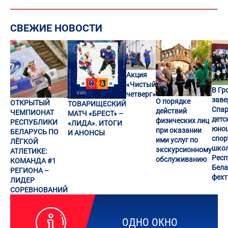
СВЕЖИЕ НОВОСТИ
Акция
«Чистый
В Гр
четверг»
заве
О порядке
ОТКРЫТЫЙ
ТОВАРИЩЕСКИЙ
Спар
действий
ЧЕМПИОНАТ
МАТЧ «БРЕСТ» –
детс
физических лиц
РЕСПУБЛИКИ
«ЛИДА». ИТОГИ
юно
при оказании
БЕЛАРУСЬ ПО
И АНОНСЫ
спор
ими услуг по
ЛЁГКОЙ
шко
экскурсионному
АТЛЕТИКЕ:
Респ
обслуживанию
КОМАНДА #1
Бела
РЕГИОНА –
фех
ЛИДЕР
СОРЕВНОВАНИЙ
ОДНО ОКНО