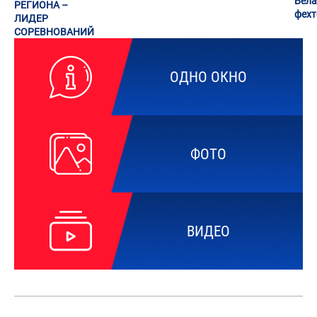
Бела
РЕГИОНА –
фех
ЛИДЕР
СОРЕВНОВАНИЙ
ОДНО ОКНО
ФОТО
ВИДЕО