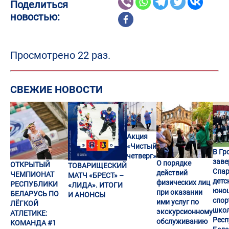
Поделиться
новостью:
Просмотрено 22 раз.
СВЕЖИЕ НОВОСТИ
Акция
«Чистый
В Гр
четверг»
заве
О порядке
ОТКРЫТЫЙ
ТОВАРИЩЕСКИЙ
Спар
действий
ЧЕМПИОНАТ
МАТЧ «БРЕСТ» –
детс
физических лиц
РЕСПУБЛИКИ
«ЛИДА». ИТОГИ
юно
при оказании
БЕЛАРУСЬ ПО
И АНОНСЫ
спор
ими услуг по
ЛЁГКОЙ
шко
экскурсионному
АТЛЕТИКЕ:
Респ
обслуживанию
КОМАНДА #1