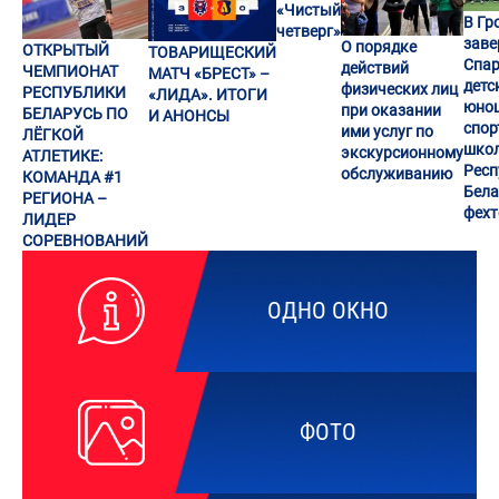
«Чистый
В Гр
четверг»
заве
О порядке
ОТКРЫТЫЙ
ТОВАРИЩЕСКИЙ
Спар
действий
ЧЕМПИОНАТ
МАТЧ «БРЕСТ» –
детс
физических лиц
РЕСПУБЛИКИ
«ЛИДА». ИТОГИ
юно
при оказании
БЕЛАРУСЬ ПО
И АНОНСЫ
спор
ими услуг по
ЛЁГКОЙ
шко
экскурсионному
АТЛЕТИКЕ:
Респ
обслуживанию
КОМАНДА #1
Бела
РЕГИОНА –
фех
ЛИДЕР
СОРЕВНОВАНИЙ
ОДНО ОКНО
ФОТО