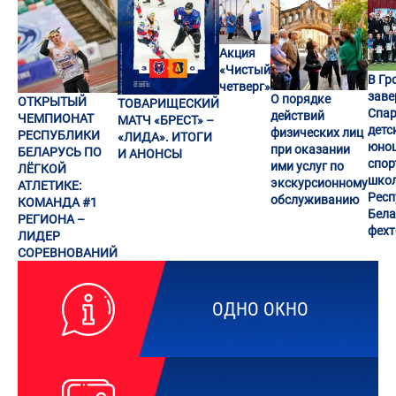
Акция
«Чистый
В Гр
четверг»
заве
О порядке
ОТКРЫТЫЙ
ТОВАРИЩЕСКИЙ
Спар
действий
ЧЕМПИОНАТ
МАТЧ «БРЕСТ» –
детс
физических лиц
РЕСПУБЛИКИ
«ЛИДА». ИТОГИ
юно
при оказании
БЕЛАРУСЬ ПО
И АНОНСЫ
спор
ими услуг по
ЛЁГКОЙ
шко
экскурсионному
АТЛЕТИКЕ:
Респ
обслуживанию
КОМАНДА #1
Бела
РЕГИОНА –
фех
ЛИДЕР
СОРЕВНОВАНИЙ
ОДНО ОКНО