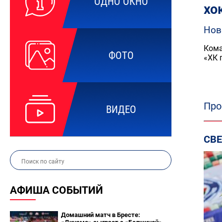
ОДНО ОКНО
хо
Нов
Кома
ФОТО
«ХК 
Про
ВИДЕО
СВ
АФИША СОБЫТИЙ
Домашний матч в Бресте: