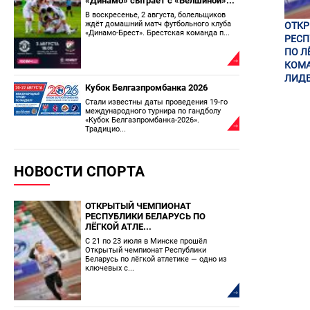
«Динамо» сыграет с «Белшиной»...
В воскресенье, 2 августа, болельщиков
ждёт домашний матч футбольного клуба
ОТК
«Динамо-Брест». Брестская команда п...
РЕСП
ПО Л
КОМА
ЛИДЕ
Кубок Белгазпромбанка 2026
Стали известны даты проведения 19-го
международного турнира по гандболу
«Кубок Белгазпромбанка-2026».
Традицио...
НОВОСТИ СПОРТА
ОТКРЫТЫЙ ЧЕМПИОНАТ
РЕСПУБЛИКИ БЕЛАРУСЬ ПО
ЛЁГКОЙ АТЛЕ...
С 21 по 23 июля в Минске прошёл
Открытый чемпионат Республики
Беларусь по лёгкой атлетике — одно из
ключевых с...