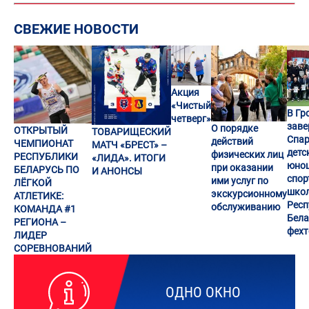
СВЕЖИЕ НОВОСТИ
Акция
«Чистый
В Гр
четверг»
заве
О порядке
ОТКРЫТЫЙ
ТОВАРИЩЕСКИЙ
Спар
действий
ЧЕМПИОНАТ
МАТЧ «БРЕСТ» –
детс
физических лиц
РЕСПУБЛИКИ
«ЛИДА». ИТОГИ
юно
при оказании
БЕЛАРУСЬ ПО
И АНОНСЫ
спор
ими услуг по
ЛЁГКОЙ
шко
экскурсионному
АТЛЕТИКЕ:
Респ
обслуживанию
КОМАНДА #1
Бела
РЕГИОНА –
фех
ЛИДЕР
СОРЕВНОВАНИЙ
ОДНО ОКНО