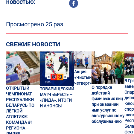
новостью:
Просмотрено 25 раз.
СВЕЖИЕ НОВОСТИ
Акция
«Чистый
В Гр
четверг»
заве
О порядке
ОТКРЫТЫЙ
ТОВАРИЩЕСКИЙ
Спар
действий
ЧЕМПИОНАТ
МАТЧ «БРЕСТ» –
детс
физических лиц
РЕСПУБЛИКИ
«ЛИДА». ИТОГИ
юно
при оказании
БЕЛАРУСЬ ПО
И АНОНСЫ
спор
ими услуг по
ЛЁГКОЙ
шко
экскурсионному
АТЛЕТИКЕ:
Респ
обслуживанию
КОМАНДА #1
Бела
РЕГИОНА –
фех
ЛИДЕР