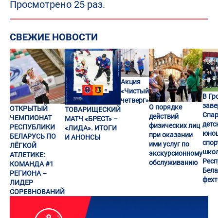
Просмотрено 25 раз.
СВЕЖИЕ НОВОСТИ
Акция
«Чистый
В Гр
четверг»
заве
О порядке
ОТКРЫТЫЙ
ТОВАРИЩЕСКИЙ
Спар
действий
ЧЕМПИОНАТ
МАТЧ «БРЕСТ» –
детс
физических лиц
РЕСПУБЛИКИ
«ЛИДА». ИТОГИ
юно
при оказании
БЕЛАРУСЬ ПО
И АНОНСЫ
спор
ими услуг по
ЛЁГКОЙ
шко
экскурсионному
АТЛЕТИКЕ:
Респ
обслуживанию
КОМАНДА #1
Бела
РЕГИОНА –
фех
ЛИДЕР
СОРЕВНОВАНИЙ