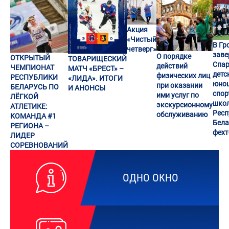
Акция
«Чистый
В Гр
четверг»
заве
О порядке
ОТКРЫТЫЙ
ТОВАРИЩЕСКИЙ
Спар
действий
ЧЕМПИОНАТ
МАТЧ «БРЕСТ» –
детс
физических лиц
РЕСПУБЛИКИ
«ЛИДА». ИТОГИ
юно
при оказании
БЕЛАРУСЬ ПО
И АНОНСЫ
спор
ими услуг по
ЛЁГКОЙ
шко
экскурсионному
АТЛЕТИКЕ:
Респ
обслуживанию
КОМАНДА #1
Бела
РЕГИОНА –
фех
ЛИДЕР
СОРЕВНОВАНИЙ
ОДНО ОКНО