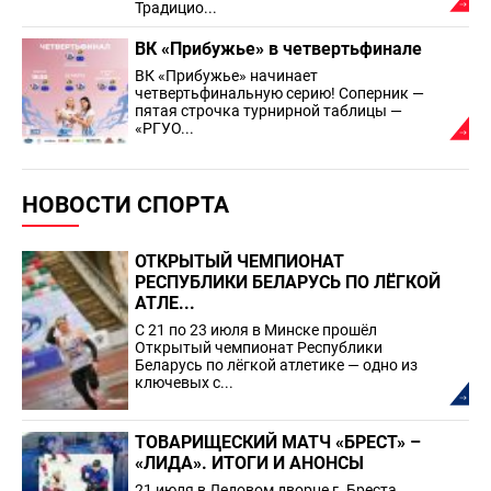
Традицио...
ВК «Прибужье» в четвертьфинале
ВК «Прибужье» начинает
четвертьфинальную серию! Соперник —
пятая строчка турнирной таблицы —
«РГУО...
НОВОСТИ СПОРТА
ОТКРЫТЫЙ ЧЕМПИОНАТ
РЕСПУБЛИКИ БЕЛАРУСЬ ПО ЛЁГКОЙ
АТЛЕ...
С 21 по 23 июля в Минске прошёл
Открытый чемпионат Республики
Беларусь по лёгкой атлетике — одно из
ключевых с...
ТОВАРИЩЕСКИЙ МАТЧ «БРЕСТ» –
«ЛИДА». ИТОГИ И АНОНСЫ
21 июля в Ледовом дворце г. Бреста