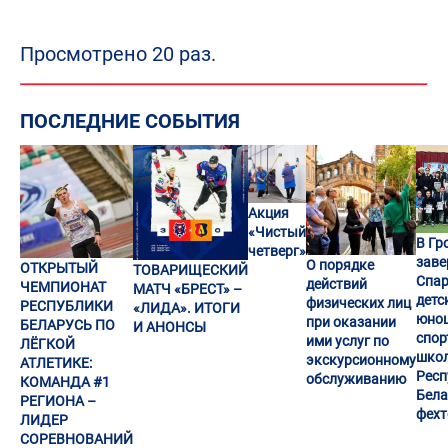
Просмотрено 20 раз.
ПОСЛЕДНИЕ СОБЫТИЯ
Акция
«Чистый
В Гр
четверг»
заве
О порядке
ОТКРЫТЫЙ
ТОВАРИЩЕСКИЙ
Спар
действий
ЧЕМПИОНАТ
МАТЧ «БРЕСТ» –
детс
физических лиц
РЕСПУБЛИКИ
«ЛИДА». ИТОГИ
юно
при оказании
БЕЛАРУСЬ ПО
И АНОНСЫ
спор
ими услуг по
ЛЁГКОЙ
шко
экскурсионному
АТЛЕТИКЕ:
Респ
обслуживанию
КОМАНДА #1
Бела
РЕГИОНА –
фех
ЛИДЕР
СОРЕВНОВАНИЙ