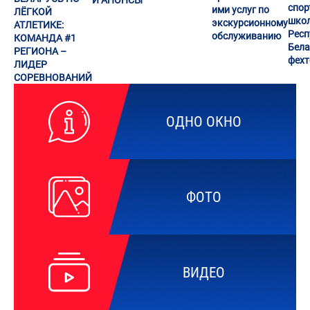
И АНОНСЫ
спор
ими услуг по
ЛЁГКОЙ
шко
экскурсионному
АТЛЕТИКЕ:
Респ
обслуживанию
КОМАНДА #1
Бела
РЕГИОНА –
фех
ЛИДЕР
СОРЕВНОВАНИЙ
ОДНО ОКНО
ФОТО
ВИДЕО