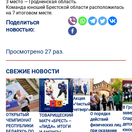
3 место — Гродненская область.
Команда юношей Брестской области расположилась
на 7 итоговом месте.
Поделиться
новостью:
Просмотрено 27 раз.
СВЕЖИЕ НОВОСТИ
Акция
«Чистый
В Гр
четверг»
заве
О порядке
ОТКРЫТЫЙ
ТОВАРИЩЕСКИЙ
Спар
действий
ЧЕМПИОНАТ
МАТЧ «БРЕСТ» –
детс
физических лиц
РЕСПУБЛИКИ
«ЛИДА». ИТОГИ
юно
при оказании
БЕЛАРУСЬ ПО