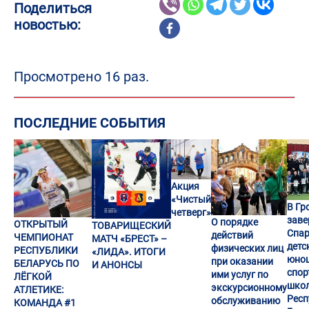
Поделиться
новостью:
Просмотрено 16 раз.
ПОСЛЕДНИЕ СОБЫТИЯ
Акция
«Чистый
В Гр
четверг»
заве
О порядке
ОТКРЫТЫЙ
ТОВАРИЩЕСКИЙ
Спар
действий
ЧЕМПИОНАТ
МАТЧ «БРЕСТ» –
детс
физических лиц
РЕСПУБЛИКИ
«ЛИДА». ИТОГИ
юно
при оказании
БЕЛАРУСЬ ПО
И АНОНСЫ
спор
ими услуг по
ЛЁГКОЙ
шко
экскурсионному
АТЛЕТИКЕ:
Респ
обслуживанию
КОМАНДА #1