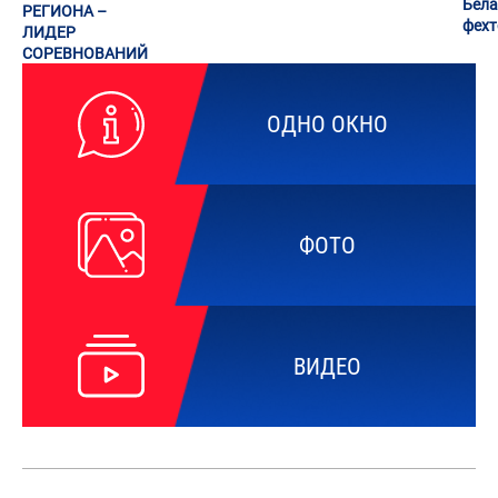
Бела
РЕГИОНА –
фех
ЛИДЕР
СОРЕВНОВАНИЙ
ОДНО ОКНО
ФОТО
ВИДЕО