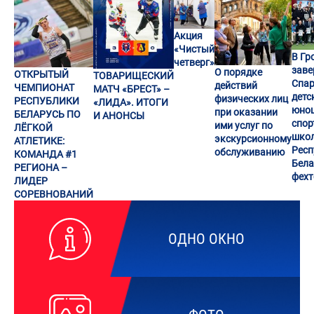
Акция
«Чистый
В Гр
четверг»
заве
О порядке
ОТКРЫТЫЙ
ТОВАРИЩЕСКИЙ
Спар
действий
ЧЕМПИОНАТ
МАТЧ «БРЕСТ» –
детс
физических лиц
РЕСПУБЛИКИ
«ЛИДА». ИТОГИ
юно
при оказании
БЕЛАРУСЬ ПО
И АНОНСЫ
спор
ими услуг по
ЛЁГКОЙ
шко
экскурсионному
АТЛЕТИКЕ:
Респ
обслуживанию
КОМАНДА #1
Бела
РЕГИОНА –
фех
ЛИДЕР
СОРЕВНОВАНИЙ
ОДНО ОКНО