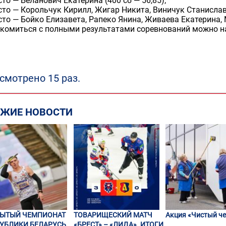
сто — Беланович Екатерина (400 сб — 56,85);
сто — Корольчук Кирилл, Жигар Никита, Виничук Станислав
сто — Бойко Елизавета, Рапеко Янина, Живаева Екатерина, 
комиться с полными результатами соревнований можно на
смотрено 15 раз.
ЕЖИЕ НОВОСТИ
РЫТЫЙ ЧЕМПИОНАТ
ТОВАРИЩЕСКИЙ МАТЧ
Акция «Чистый че
УБЛИКИ БЕЛАРУСЬ
«БРЕСТ» – «ЛИДА». ИТОГИ