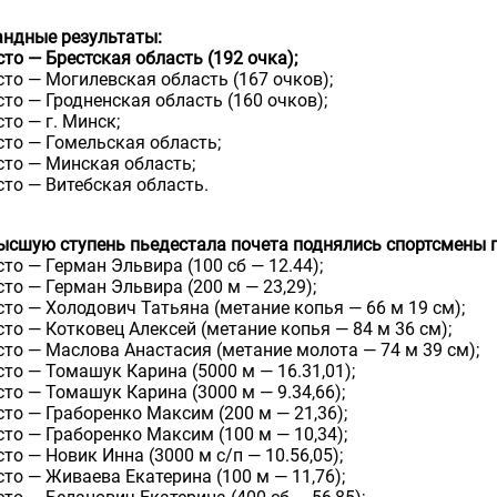
ндные результаты:
сто — Брестская область (192 очка);
сто — Могилевская область (167 очков);
сто — Гродненская область (160 очков);
сто — г. Минск;
сто — Гомельская область;
сто — Минская область;
сто — Витебская область.
ысшую ступень пьедестала почета поднялись спортсмены
сто — Герман Эльвира (100 сб — 12.44);
сто — Герман Эльвира (200 м — 23,29);
сто — Холодович Татьяна (метание копья — 66 м 19 см);
сто — Котковец Алексей (метание копья — 84 м 36 см);
сто — Маслова Анастасия (метание молота — 74 м 39 см);
сто — Томашук Карина (5000 м — 16.31,01);
сто — Томашук Карина (3000 м — 9.34,66);
сто — Граборенко Максим (200 м — 21,36);
сто — Граборенко Максим (100 м — 10,34);
сто — Новик Инна (3000 м с/п — 10.56,05);
сто — Живаева Екатерина (100 м — 11,76);