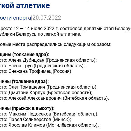
гкой атлетике
ости спорта
|
20.07.2022
 Бресте 12 — 14 июля 2022 г. состоялся девятый этап Бело
ублики Беларусь по легкой атлетике.
овые места распределились следующим образом:
ины (толкание ядра):
сто: Алена Дубицкая (Гродненская область);
сто: Елена Трус (Гродненская область);
сто: Снежана Трофимец (Россия).
ины (толкание ядра):
сто: Олег Томашевич (Гродненская область);
сто: Дмитрий Карпук (Брестская область);
сто: Алексей Александрович (Витебская область).
ины (прыжок в высоту):
сто: Максим Недосеков (Витебская область);
сто: Павел Селиверстов (Минск);
сто: Ярослав Климов (Могилёвская область).