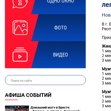
ОДНО ОКНО
ле
Нов
В г.
ФОТО
Респ
Приз
Женщ
1 ме
ВИДЕО
2 ме
3 ме
Мужч
1 ме
2 ме
3 ме
Мужч
АФИША СОБЫТИЙ
1 ме
2 ме
3 ме
Домашний матч в Бресте: