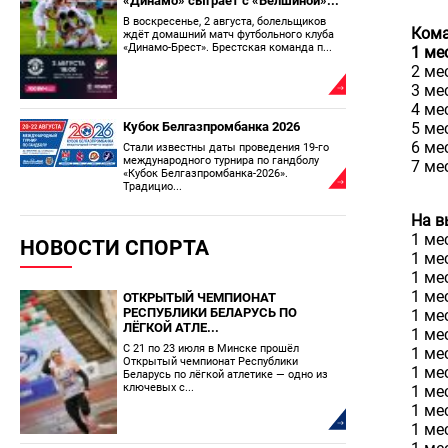
«Динамо» сыграет с «Белшиной»...
В воскресенье, 2 августа, болельщиков
Кома
ждёт домашний матч футбольного клуба
«Динамо-Брест». Брестская команда п...
1 ме
2 ме
3 ме
4 ме
Кубок Белгазпромбанка 2026
5 ме
6 ме
Стали известны даты проведения 19-го
международного турнира по гандболу
7 ме
«Кубок Белгазпромбанка-2026».
Традицио...
На в
1 ме
НОВОСТИ СПОРТА
1 ме
1 ме
1 ме
ОТКРЫТЫЙ ЧЕМПИОНАТ
РЕСПУБЛИКИ БЕЛАРУСЬ ПО
1 ме
ЛЁГКОЙ АТЛЕ...
1 ме
С 21 по 23 июля в Минске прошёл
1 ме
Открытый чемпионат Республики
1 ме
Беларусь по лёгкой атлетике — одно из
ключевых с...
1 ме
1 ме
1 ме