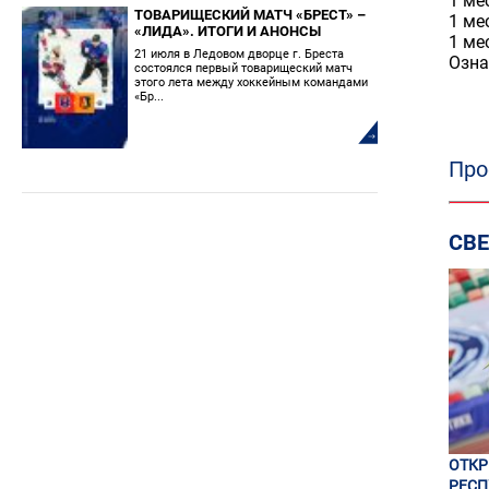
1 ме
ТОВАРИЩЕСКИЙ МАТЧ «БРЕСТ» –
1 ме
«ЛИДА». ИТОГИ И АНОНСЫ
1 ме
21 июля в Ледовом дворце г. Бреста
Озна
состоялся первый товарищеский матч
этого лета между хоккейным командами
«Бр...
Про
СВ
ОТК
РЕСП