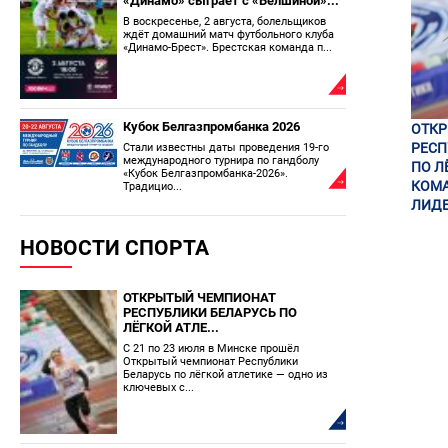
«Динамо» сыграет с «Белшиной»...
В воскресенье, 2 августа, болельщиков
ждёт домашний матч футбольного клуба
«Динамо-Брест». Брестская команда п...
Кубок Белгазпромбанка 2026
ОТК
РЕСП
Стали известны даты проведения 19-го
международного турнира по гандболу
ПО Л
«Кубок Белгазпромбанка-2026».
КОМА
Традицио...
ЛИДЕ
НОВОСТИ СПОРТА
ОТКРЫТЫЙ ЧЕМПИОНАТ
РЕСПУБЛИКИ БЕЛАРУСЬ ПО
ЛЁГКОЙ АТЛЕ...
С 21 по 23 июля в Минске прошёл
Открытый чемпионат Республики
Беларусь по лёгкой атлетике — одно из
ключевых с...