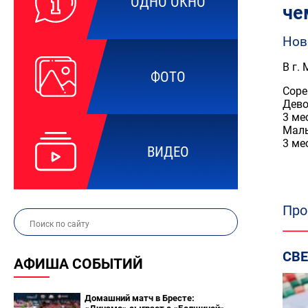
ОДНО ОКНО
че
Нов
В г.
ФОТО
Соре
Дево
3 ме
Маль
3 ме
ВИДЕО
Про
СВ
АФИША СОБЫТИЙ
Домашний матч в Бресте: