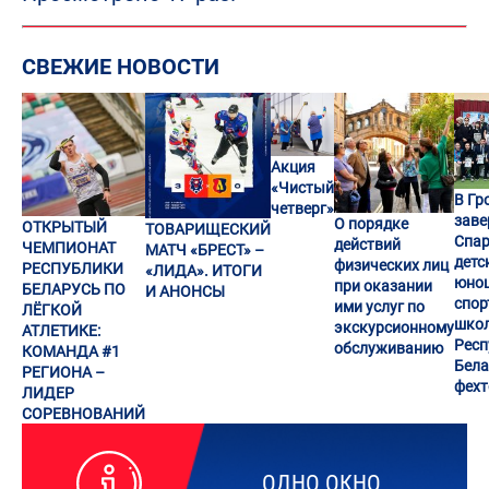
СВЕЖИЕ НОВОСТИ
Акция
«Чистый
В Гр
четверг»
заве
О порядке
ОТКРЫТЫЙ
ТОВАРИЩЕСКИЙ
Спар
действий
ЧЕМПИОНАТ
МАТЧ «БРЕСТ» –
детс
физических лиц
РЕСПУБЛИКИ
«ЛИДА». ИТОГИ
юно
при оказании
БЕЛАРУСЬ ПО
И АНОНСЫ
спор
ими услуг по
ЛЁГКОЙ
шко
экскурсионному
АТЛЕТИКЕ:
Респ
обслуживанию
КОМАНДА #1
Бела
РЕГИОНА –
фех
ЛИДЕР
СОРЕВНОВАНИЙ
ОДНО ОКНО