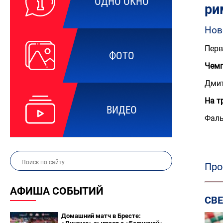
ОДНО ОКНО
ри
Нов
Перв
ФОТО
Чемп
Дмит
На т
ВИДЕО
Фаль
Про
АФИША СОБЫТИЙ
СВ
Домашний матч в Бресте: