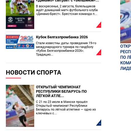
«Динамо» сыграет с «Белшиной»...
В воскресенье, 2 августа, болельщиков
ждёт домашний матч футбольного клуба
«Динамо-Брест». Брестская команда п...
Кубок Белгазпромбанка 2026
Стали известны даты проведения 19-го
ОТК
международного турнира по гандболу
«Кубок Белгазпромбанка-2026».
РЕСП
Традицио...
ПО Л
КОМА
ЛИДЕ
НОВОСТИ СПОРТА
ОТКРЫТЫЙ ЧЕМПИОНАТ
РЕСПУБЛИКИ БЕЛАРУСЬ ПО
ЛЁГКОЙ АТЛЕ...
С 21 по 23 июля в Минске прошёл
Открытый чемпионат Республики
Беларусь по лёгкой атлетике — одно из
ключевых с...