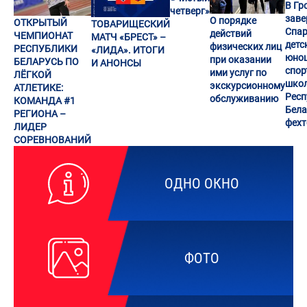
В Гр
четверг»
заве
О порядке
ОТКРЫТЫЙ
ТОВАРИЩЕСКИЙ
Спар
действий
ЧЕМПИОНАТ
МАТЧ «БРЕСТ» –
детс
физических лиц
РЕСПУБЛИКИ
«ЛИДА». ИТОГИ
юно
при оказании
БЕЛАРУСЬ ПО
И АНОНСЫ
спор
ими услуг по
ЛЁГКОЙ
шко
экскурсионному
АТЛЕТИКЕ:
Респ
обслуживанию
КОМАНДА #1
Бела
РЕГИОНА –
фех
ЛИДЕР
СОРЕВНОВАНИЙ
ОДНО ОКНО
ФОТО