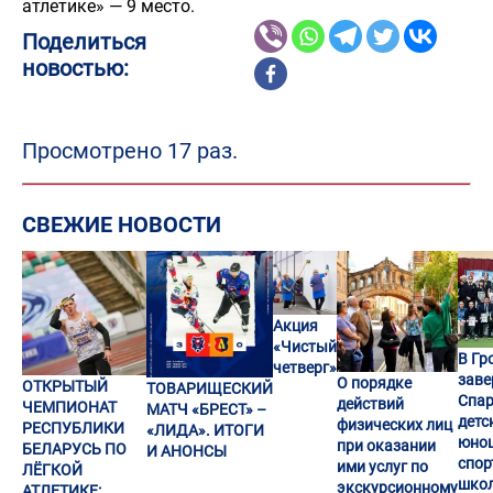
атлетике» — 9 место.
Поделиться
новостью:
Просмотрено 17 раз.
СВЕЖИЕ НОВОСТИ
Акция
«Чистый
В Гр
четверг»
заве
О порядке
ОТКРЫТЫЙ
ТОВАРИЩЕСКИЙ
Спар
действий
ЧЕМПИОНАТ
МАТЧ «БРЕСТ» –
детс
физических лиц
РЕСПУБЛИКИ
«ЛИДА». ИТОГИ
юно
при оказании
БЕЛАРУСЬ ПО
И АНОНСЫ
спор
ими услуг по
ЛЁГКОЙ
шко
экскурсионному
АТЛЕТИКЕ: