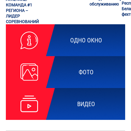
Респ
обслуживанию
КОМАНДА #1
Бела
РЕГИОНА –
фех
ЛИДЕР
СОРЕВНОВАНИЙ
ОДНО ОКНО
ФОТО
ВИДЕО